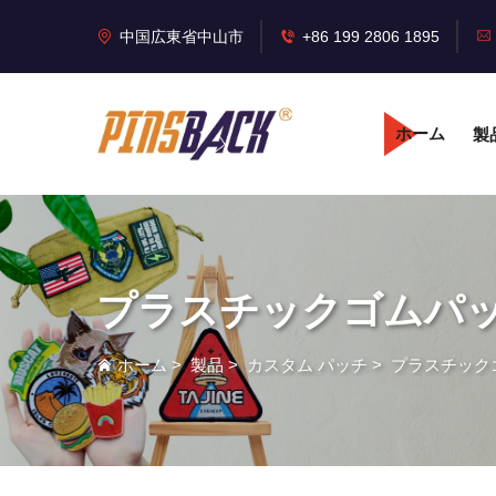
中国広東省中山市
+86 199 2806 1895
ホーム
製
プラスチックゴムパ
ホーム
>
製品
>
カスタム パッチ
>
プラスチック