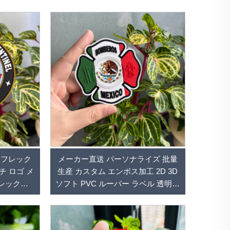
D フレック
メーカー直送 パーソナライズ 批量
チ ロゴ メ
生産 カスタム エンボス加工 2D 3D
フレックス
ソフト PVC ルーバー ラベル 透明ロ
バー ソフト
ゴ ルーバー パッチ 衣料品用