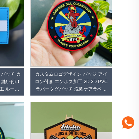
C パッチ カ
カスタムロゴデザイン バッジ アイ
 縫い付け
ロン付き エンボス加工 2D 3D PVC
工 ルーバ
ラバータグパッチ 洗濯ケアラベル
衣類用
衣類用