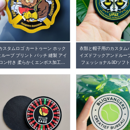
カスタムロゴ カートゥーン ホック
衣類と帽子用のカスタム
とループ プリント パッチ 縫製 アイ
イズドフックアンドルー
ロン付き 柔らかくエンボス加工さ
フェッショナル3Dソフト
れた3D 衣料品用ラバーPVCパッチ
パッチ
帽子や衣類用